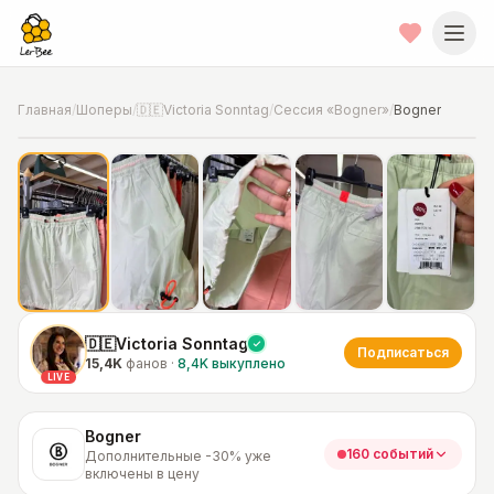
Главная
/
Шоперы
/
🇩🇪Victoria Sonntag
/
Сессия «Bogner»
/
Bogner
📍
Фото от шопера
·
Дополнительные -30% уже включены в
цену
🇩🇪Victoria Sonntag
Подписаться
15,4K
фанов
·
8,4K
выкуплено
LIVE
Bogner
160 событий
Дополнительные -30% уже
включены в цену