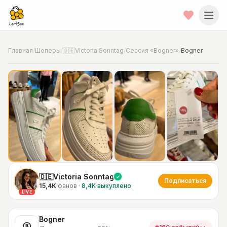
Главная
/
Шоперы
/
🇩🇪Victoria Sonntag
/
Сессия «Bogner»
/
Bogner
📍
Фото от шопера
·
Дополнительные -30% уже включены в
цену
🇩🇪Victoria Sonntag
Подписаться
15,4K
фанов
·
8,4K
выкуплено
LIVE
Bogner