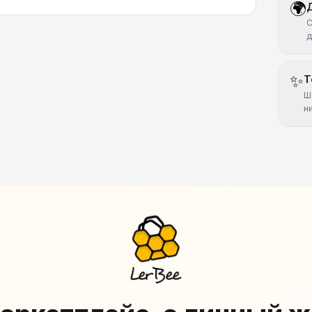
🌍
С
д
✨
Т
Ш
н