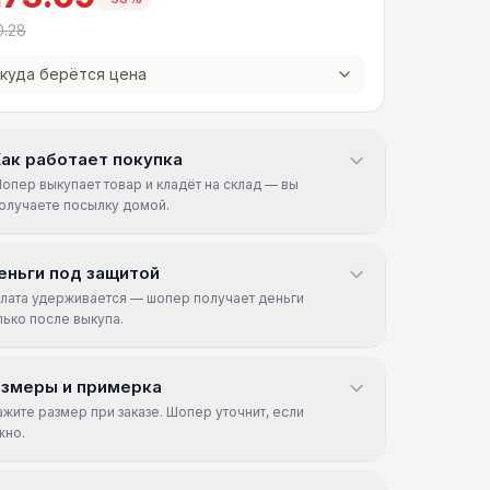
0.28
куда берётся цена
ак работает покупка
опер выкупает товар и кладёт на склад — вы
олучаете посылку домой.
еньги под защитой
лата удерживается — шопер получает деньги
лько после выкупа.
азмеры и примерка
ажите размер при заказе. Шопер уточнит, если
жно.