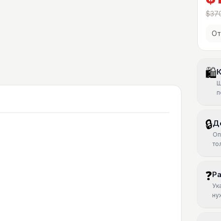
$37
От
🛍
К
Ш
п
🔒
Д
Оп
то
❓
Р
Ук
ну