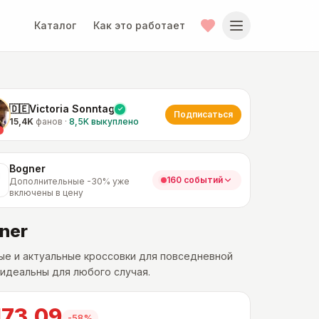
Каталог
Как это работает
🇩🇪Victoria Sonntag
Подписаться
15,4K
фанов
·
8,5K
выкуплено
Bogner
160 событий
Дополнительные -30% уже
включены в цену
ner
е и актуальные кроссовки для повседневной
 идеальны для любого случая.
173.09
-
58
%