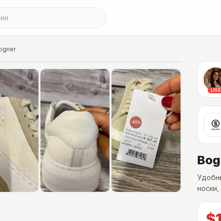
ogner
ючены в цену
LIVE
Bog
Удобны
носки,
$