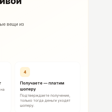
живой
ые вещи из
4
т
Получаете — платим
шоперу
 на
Подтверждаете получение,
только тогда деньги уходят
шоперу.