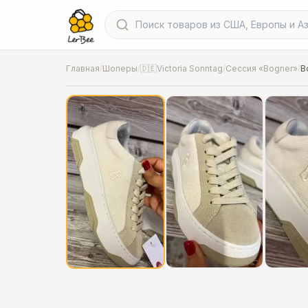
Главная
/
Шоперы
/
🇩🇪Victoria Sonntag
/
Сессия «Bogner»
/
B
📍
Фото от шопера
·
Дополнительные -30% уже вкл