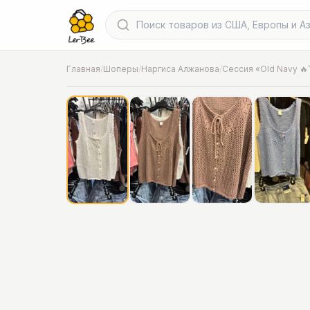
Главная
/
Шоперы
/
Наргиса Алжанова
/
Сессия «Old Navy 🔥
📍
Фото от шопера
·
Chicago