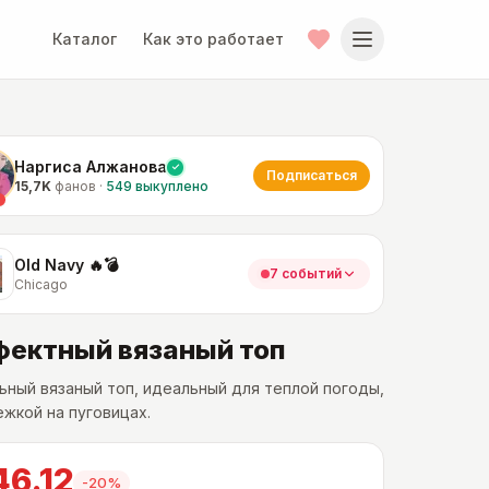
Каталог
Как это работает
Наргиса Алжанова
Подписаться
15,7K
фанов
·
549
выкуплено
Old Navy 🔥💣
7 событий
Chicago
ектный вязаный топ
ьный вязаный топ, идеальный для теплой погоды,
ежкой на пуговицах.
46.12
-
20
%