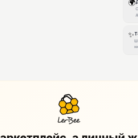
🌍
С
д
✨
Т
Ш
н
аркетплейс, а личный 