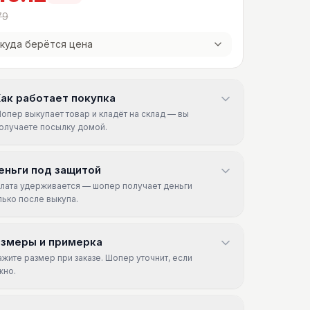
79
куда берётся цена
ак работает покупка
опер выкупает товар и кладёт на склад — вы
олучаете посылку домой.
еньги под защитой
лата удерживается — шопер получает деньги
лько после выкупа.
азмеры и примерка
ажите размер при заказе. Шопер уточнит, если
жно.