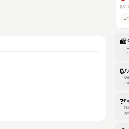
$51.
От
🛍
К
Ш
п
🔒
Д
Оп
то
❓
Р
Ук
ну