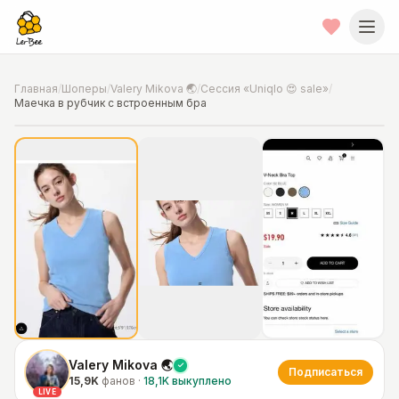
Главная
/
Шоперы
/
Valery Mikova 🌏
/
Сессия «Uniqlo 😍 sale»
/
Маечка в рубчик с встроенным бра
📍
Фото от шопера
·
🇺🇸
Valery Mikova 🌏
Подписаться
15,9K
фанов
·
18,1K
выкуплено
LIVE