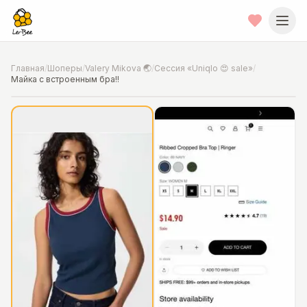
Главная
/
Шоперы
/
Valery Mikova 🌏
/
Сессия «Uniqlo 😍 sale»
/
Майка с встроенным бра!!
📍
Фото от шопера
·
🇺🇸