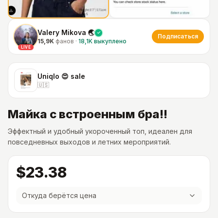
Valery Mikova 🌏
Подписаться
15,9K
фанов
·
18,1K
выкуплено
LIVE
Uniqlo 😍 sale
🇺🇸
Майка с встроенным бра!!
Эффектный и удобный укороченный топ, идеален для
повседневных выходов и летних мероприятий.
$23.38
Откуда берётся цена