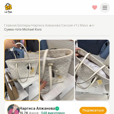
Главная
/
Шоперы
/
Наргиса Алжанова
/
Сессия «TJ Maxx 🔥»
/
Сумка-тотэ Michael Kors
📍
Фото от шопера
·
Chicago
Наргиса Алжанова
Подписаться
15,7K
фанов
·
548
выкуплено