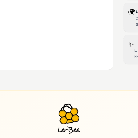
🌍
С
д
✨
Т
Ш
н