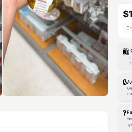
$
От
🛍
К
Ш
п
🔒
Д
Оп
то
❓
Р
Ук
ну