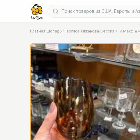
Главная
/
Шоперы
/
Наргиса Алжанова
/
Сессия «TJ Maxx 🔥»
📍
Фото от шопера
·
Chicago