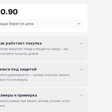
10.90
куда берётся цена
ак работает покупка
опер выкупает товар и кладёт на склад — вы
олучаете посылку домой.
еньги под защитой
лата удерживается — шопер получает деньги
лько после выкупа.
азмеры и примерка
ажите размер при заказе. Шопер уточнит, если
жно.