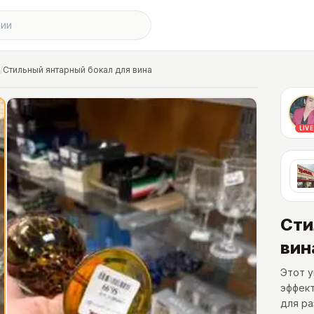
/
Стильный янтарный бокал для вина
LIVE
Сти
вин
Этот у
эффект
для ра