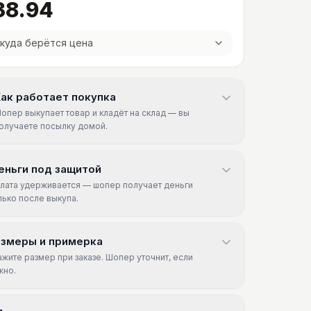
38.94
куда берётся цена
ак работает покупка
опер выкупает товар и кладёт на склад — вы
олучаете посылку домой.
еньги под защитой
лата удерживается — шопер получает деньги
лько после выкупа.
азмеры и примерка
ажите размер при заказе. Шопер уточнит, если
жно.