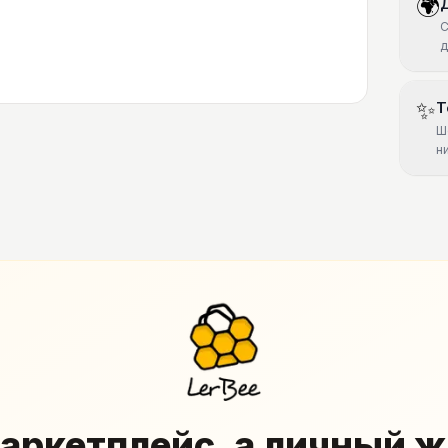
🌍
С
д
✨
Т
Ш
н
аркетплейс, а личный 