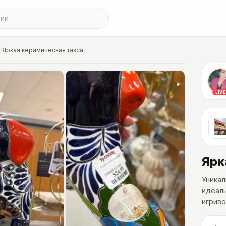
/
Яркая керамическая такса
LIVE
Ярк
Уникал
идеал
игриво