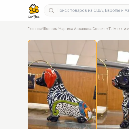
Главная
/
Шоперы
/
Наргиса Алжанова
/
Сессия «TJ Maxx 🔥»
📍
Фото от шопера
·
Chicago