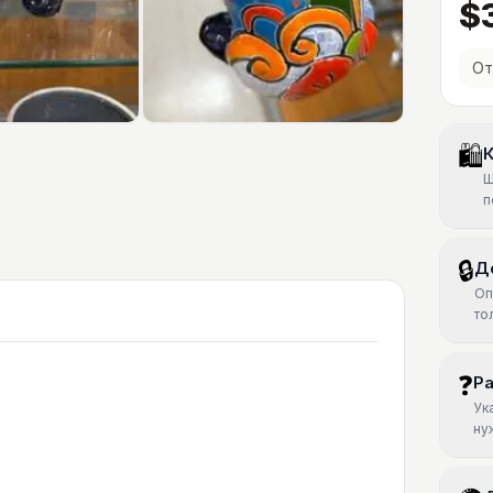
$
От
🛍
К
Ш
п
🔒
Д
Оп
то
❓
Р
Ук
ну