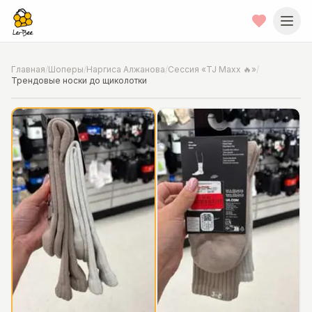
Главная
/
Шоперы
/
Наргиса Алжанова
/
Сессия «TJ Maxx 🔥»
/
Трендовые носки до щиколотки
📍
Фото от шопера
·
Chicago