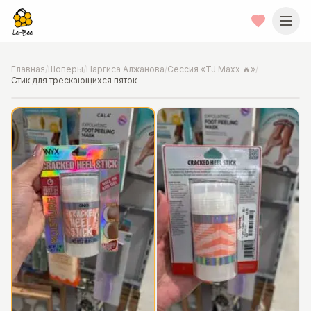
Главная
/
Шоперы
/
Наргиса Алжанова
/
Сессия «TJ Maxx 🔥»
/
Стик для трескающихся пяток
📍
Фото от шопера
·
Chicago