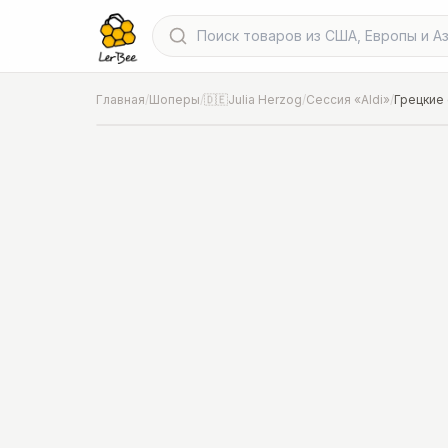
Главная
/
Шоперы
/
🇩🇪Julia Herzog
/
Сессия «Aldi»
/
Грецкие 
📍
Фото от шопера
·
Hannover