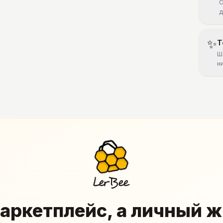
С
д
✨
Т
Ш
н
аркетплейс, а личный 