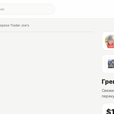
орехи Trader Joe's
LIVE
Гре
Свежие
переку
$