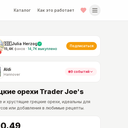
Каталог
Как это работает
🇩🇪Julia Herzog
Подписаться
15,4K
фанов
·
14,7K
выкуплено
Aldi
9 событий
Hannover
цкие орехи Trader Joe's
 и хрустящие грецкие орехи, идеальны для
сов или добавления в любимые рецепты.
10.49