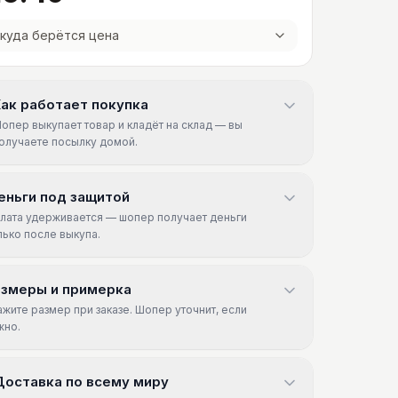
куда берётся цена
ак работает покупка
опер выкупает товар и кладёт на склад — вы
олучаете посылку домой.
еньги под защитой
лата удерживается — шопер получает деньги
лько после выкупа.
азмеры и примерка
ажите размер при заказе. Шопер уточнит, если
жно.
Доставка по всему миру