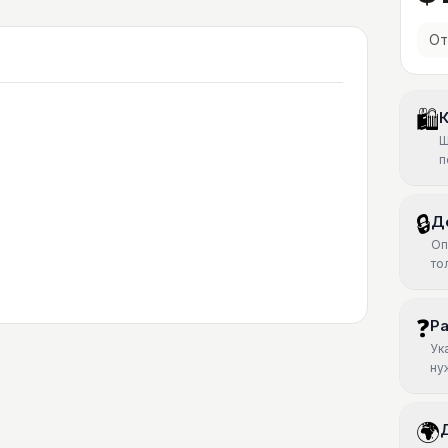
От
🛍
К
Ш
п
🔒
Д
Оп
то
❓
Р
Ук
ну
🌍