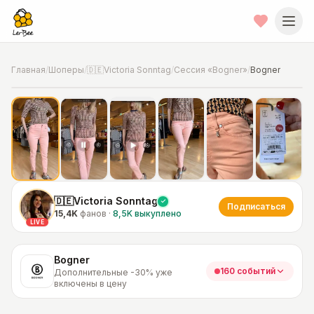
Главная
/
Шоперы
/
🇩🇪Victoria Sonntag
/
Сессия «Bogner»
/
Bogner
📍
Фото от шопера
·
Дополнительные -30% уже включены в
цену
🇩🇪Victoria Sonntag
Подписаться
15,4K
фанов
·
8,5K
выкуплено
LIVE
Bogner
160 событий
Дополнительные -30% уже
включены в цену