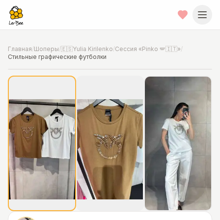
Главная
/
Шоперы
/
🇪🇸Yulia Kirilenko
/
Сессия «Pinko 🪽🇮🇹»
/
Стильные графические футболки
📍
Фото от шопера
·
Outlet