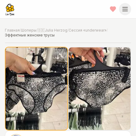
Главная
/
Шоперы
/
🇩🇪Julia Herzog
/
Сессия «underwear»
/
Эффектные женские трусы
📍
Фото от шопера
·
Hannover