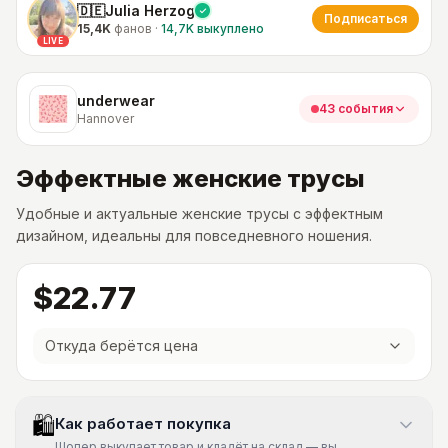
🇩🇪Julia Herzog
Подписаться
15,4K
фанов
·
14,7K
выкуплено
LIVE
underwear
43 события
Hannover
Эффектные женские трусы
Удобные и актуальные женские трусы с эффектным
дизайном, идеальны для повседневного ношения.
$22.77
Откуда берётся цена
🛍
Как работает покупка
Шопер выкупает товар и кладёт на склад — вы