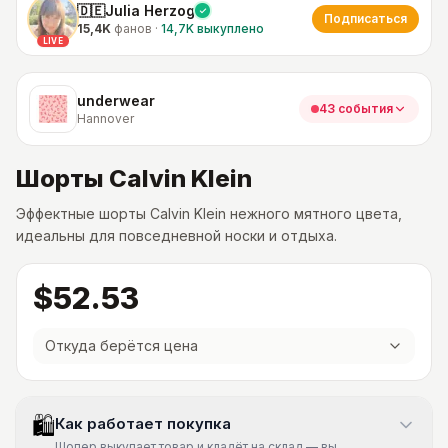
🇩🇪Julia Herzog
Подписаться
15,4K
фанов
·
14,7K
выкуплено
LIVE
underwear
43 события
Hannover
Шорты Calvin Klein
Эффектные шорты Calvin Klein нежного мятного цвета,
идеальны для повседневной носки и отдыха.
$52.53
Откуда берётся цена
🛍
Как работает покупка
Шопер выкупает товар и кладёт на склад — вы