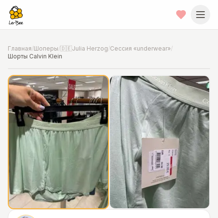
Главная
/
Шоперы
/
🇩🇪Julia Herzog
/
Сессия «underwear»
/
Шорты Calvin Klein
📍
Фото от шопера
·
Hannover