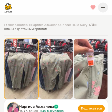
Главная
/
Шоперы
/
Наргиса Алжанова
/
Сессия «Old Navy 🔥💣»
/
Штаны с цветочным принтом
📍
Фото от шопера
·
Chicago
Наргиса Алжанова
Подписаться
15,7K
фанов
·
549
выкуплено