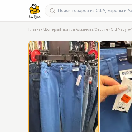
Главная
/
Шоперы
/
Наргиса Алжанова
/
Сессия «Old Navy 🔥
📍
Фото от шопера
·
Chicago