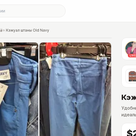
💣»
/
Кэжуал штаны Old Navy
LIVE
Кэж
Удобны
идеаль
$