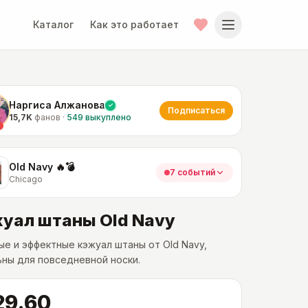
Каталог
Как это работает
Наргиса Алжанова
Подписаться
15,7K
фанов
·
549
выкуплено
Old Navy 🔥💣
7 событий
Chicago
уал штаны Old Navy
е и эффектные кэжуал штаны от Old Navy,
ны для повседневной носки.
29.60