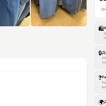
От
🛍
К
Ш
п
🔒
Д
Оп
то
❓
Р
Ук
ну
🌍