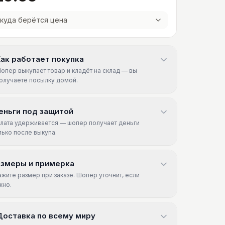
куда берётся цена
ак работает покупка
опер выкупает товар и кладёт на склад — вы
олучаете посылку домой.
еньги под защитой
лата удерживается — шопер получает деньги
лько после выкупа.
азмеры и примерка
ажите размер при заказе. Шопер уточнит, если
жно.
Доставка по всему миру