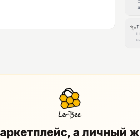
С
д
✨
Т
Ш
н
аркетплейс, а личный 