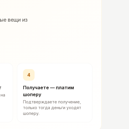
ые вещи из
4
т
Получаете — платим
шоперу
 на
Подтверждаете получение,
только тогда деньги уходят
шоперу.