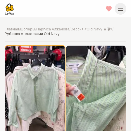
Главная
/
Шоперы
/
Наргиса Алжанова
/
Сессия «Old Navy 🔥💣»
/
Рубашка с полосками Old Navy
📍
Фото от шопера
·
Chicago