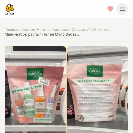
Главная
/
Шоперы
/
Наргиса Алжанова
/
Сессия «TJ Maxx 🔥»
/
Мини-набор распылителей Mario Badescu
📍
Фото от шопера
·
Chicago