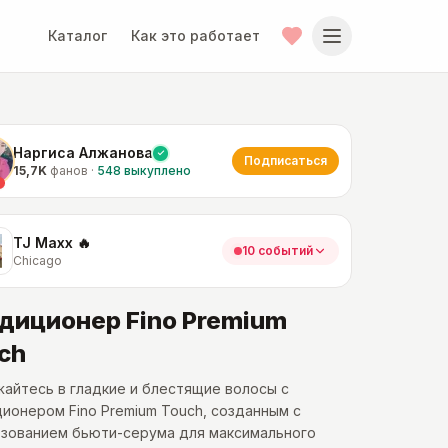
Каталог
Как это работает
Наргиса Алжанова
Подписаться
15,7K
фанов
·
548
выкуплено
TJ Maxx 🔥
10 событий
Chicago
диционер Fino Premium
ch
айтесь в гладкие и блестящие волосы с
ионером Fino Premium Touch, созданным с
ьзованием бьюти-серума для максимального