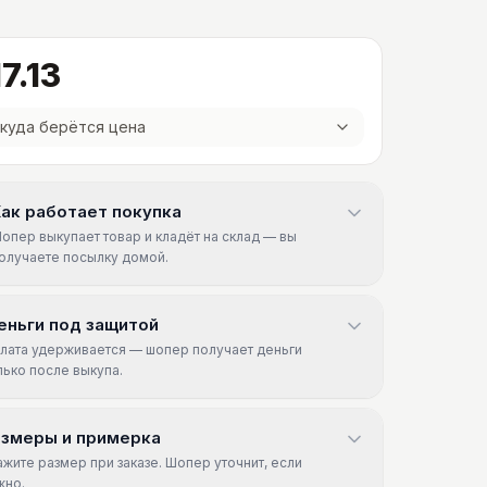
7.13
куда берётся цена
ак работает покупка
опер выкупает товар и кладёт на склад — вы
олучаете посылку домой.
еньги под защитой
лата удерживается — шопер получает деньги
лько после выкупа.
азмеры и примерка
ажите размер при заказе. Шопер уточнит, если
жно.