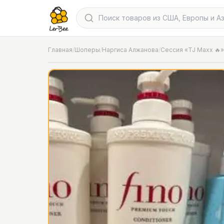
Главная
/
Шоперы
/
Наргиса Алжанова
/
Сессия «TJ Maxx 🔥»
📍
Фото от шопера
·
Chicago