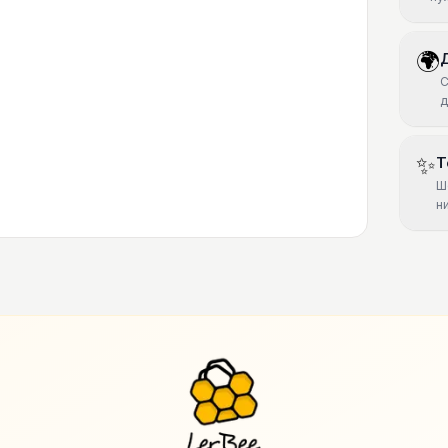
🌍
С
д
✨
Т
Ш
н