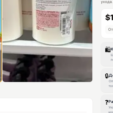
ухода.
$1
От
🛍
К
Ш
п
🔒
Д
Оп
то
❓
Р
Ук
ну