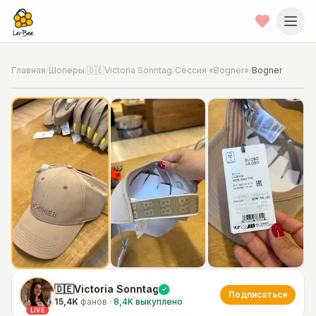
Главная
/
Шоперы
/
🇩🇪Victoria Sonntag
/
Сессия «Bogner»
/
Bogner
📍
Фото от шопера
·
Дополнительные -30% уже включены в
цену
🇩🇪Victoria Sonntag
Подписаться
15,4K
фанов
·
8,4K
выкуплено
LIVE