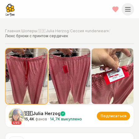
Главная
/
Шоперы
/
🇩🇪Julia Herzog
/
Сессия «underwear»
/
Люкс брюки с принтом сердечек
📍
Фото от шопера
·
Hannover
🇩🇪Julia Herzog
Подписаться
15,4K
фанов
·
14,7K
выкуплено
LIVE