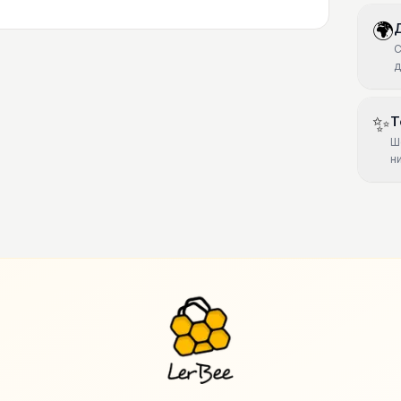
🌍
С
д
✨
Т
Ш
н