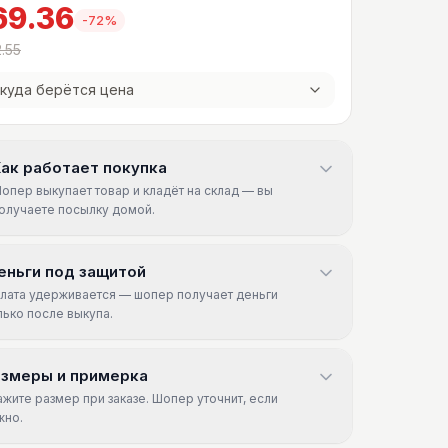
69.36
-
72
%
.55
куда берётся цена
ак работает покупка
опер выкупает товар и кладёт на склад — вы
олучаете посылку домой.
еньги под защитой
лата удерживается — шопер получает деньги
лько после выкупа.
азмеры и примерка
ажите размер при заказе. Шопер уточнит, если
жно.