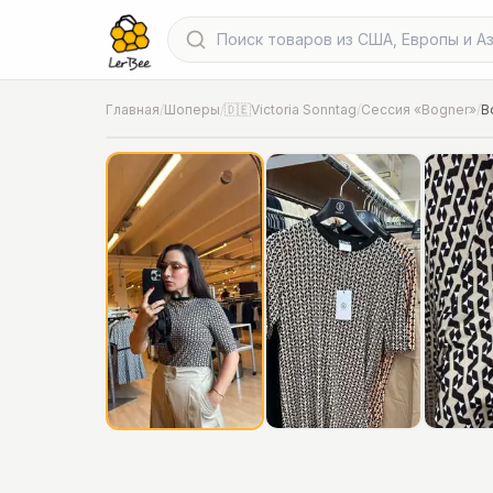
Главная
/
Шоперы
/
🇩🇪Victoria Sonntag
/
Сессия «Bogner»
/
B
📍
Фото от шопера
·
Дополнительные -30% уже вкл