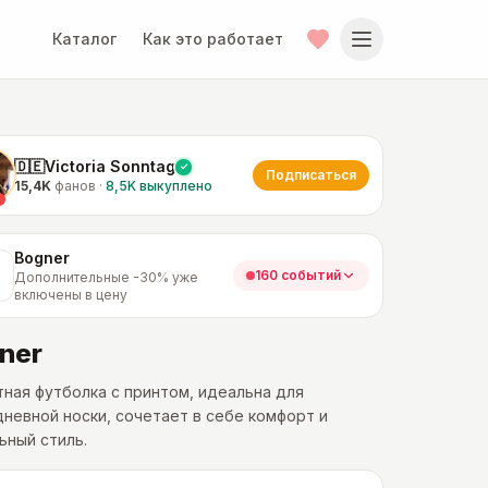
Каталог
Как это работает
🇩🇪Victoria Sonntag
Подписаться
15,4K
фанов
·
8,5K
выкуплено
Bogner
160 событий
Дополнительные -30% уже
включены в цену
ner
ная футболка с принтом, идеальна для
невной носки, сочетает в себе комфорт и
ьный стиль.