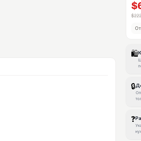
$
$222
От
🛍
К
Ш
п
🔒
Д
Оп
то
❓
Р
Ук
ну