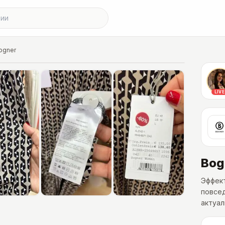
ogner
ючены в цену
LIVE
Bog
Эффект
повсед
актуал