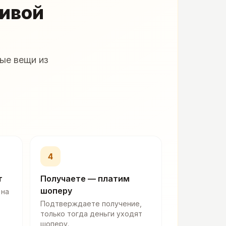
живой
ые вещи из
4
т
Получаете — платим
шоперу
 на
Подтверждаете получение,
только тогда деньги уходят
шоперу.