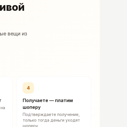
живой
ые вещи из
4
т
Получаете — платим
шоперу
 на
Подтверждаете получение,
только тогда деньги уходят
шоперу.