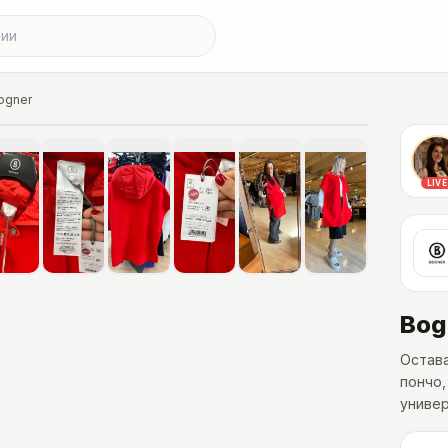
ogner
ючены в цену
LIVE
Bog
Остава
пончо
универ