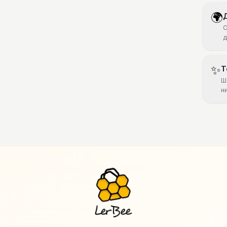
🌍
С
д
✨
Т
Ш
н