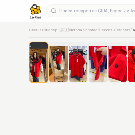
Главная
/
Шоперы
/
🇩🇪Victoria Sonntag
/
Сессия «Bogner»
/
B
📍
Фото от шопера
·
Дополнительные -30% уже вкл