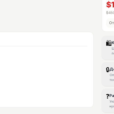
$
$45
От
🛍
К
Ш
п
🔒
Д
Оп
то
❓
Р
Ук
ну