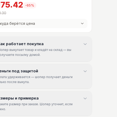
175.42
-
65
%
0.30
куда берётся цена
ак работает покупка
опер выкупает товар и кладёт на склад — вы
олучаете посылку домой.
еньги под защитой
лата удерживается — шопер получает деньги
лько после выкупа.
азмеры и примерка
ажите размер при заказе. Шопер уточнит, если
жно.