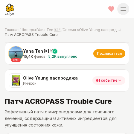
Главная
/
Шоперы
/
Yana Ten 🇰🇷
/
Сессия «Olive Young паспродажа»
/
Патч ACROPASS Trouble Cure
📍
Фото от шопера
·
Инчхон
Yana Ten 🇰🇷
Подписаться
15,4K
фанов
·
5,2K
выкуплено
LIVE
Olive Young паспродажа
1 событие
Инчхон
Патч ACROPASS Trouble Cure
Эффективный патч с микронедосами для точечного
лечения, содержащий 6 активных ингредиентов для
улучшения состояния кожи.