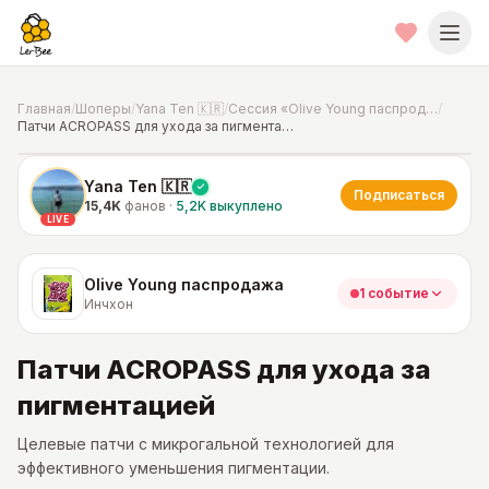
Главная
/
Шоперы
/
Yana Ten 🇰🇷
/
Сессия «Olive Young паспродажа»
/
Патчи ACROPASS для ухода за пигментацией
📍
Фото от шопера
·
Инчхон
Yana Ten 🇰🇷
Подписаться
15,4K
фанов
·
5,2K
выкуплено
LIVE
Olive Young паспродажа
1 событие
Инчхон
Патчи ACROPASS для ухода за
пигментацией
Целевые патчи с микрогальной технологией для
эффективного уменьшения пигментации.