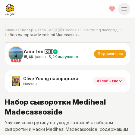
Главная
/
Шоперы
/
Yana Ten 🇰🇷
/
Сессия «Olive Young паспродажа»
/
Набор сыворотки Mediheal Madecassoside
📍
Фото от шопера
·
Инчхон
Yana Ten 🇰🇷
Подписаться
15,4K
фанов
·
5,2K
выкуплено
LIVE
Olive Young паспродажа
1 событие
Инчхон
Набор сыворотки Mediheal
Madecassoside
Улучши свою рутину по уходу за кожей с набором
сыворотки и маски Mediheal Madecassoside, содержащим