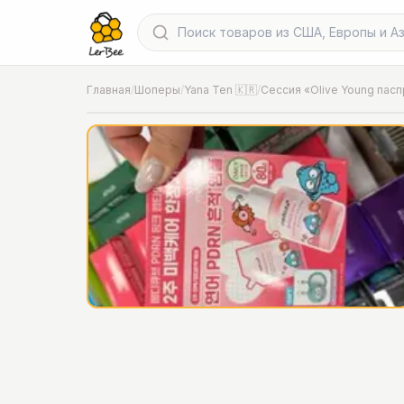
Главная
/
Шоперы
/
Yana Ten 🇰🇷
/
📍
Фото от шопера
·
Инчхон