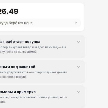
26.49
куда берётся цена
ак работает покупка
опер выкупает товар и кладёт на склад — вы
олучаете посылку домой.
еньги под защитой
лата удерживается — шопер получает деньги
лько после выкупа.
азмеры и примерка
ажите размер при заказе. Шопер уточнит, если
жно.