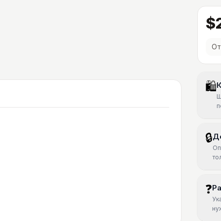
$
От
🛍
К
Ш
п
🔒
Д
Оп
то
❓
Р
Ук
ну