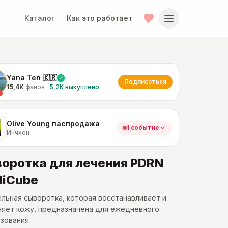
Каталог
Как это работает
Yana Ten 🇰🇷
Подписаться
15,4K
фанов
·
5,2K
выкуплено
Olive Young паспродажа
1 событие
Инчхон
оротка для лечения PDRN
iCube
льная сыворотка, которая восстанавливает и
няет кожу, предназначена для ежедневного
зования.