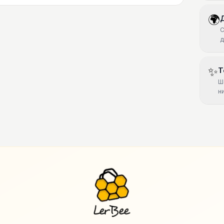
🌍
С
д
✨
Т
Ш
н