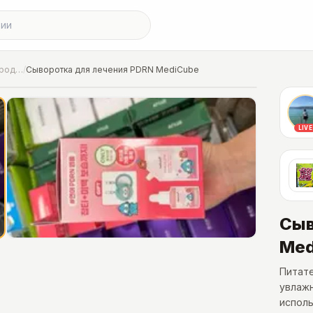
Сессия «Olive Young паспродажа»
/
Сыворотка для лечения PDRN MediCube
LIVE
Сыв
Med
Питате
увлаж
исполь