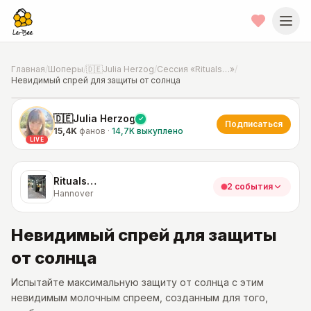
Главная
/
Шоперы
/
🇩🇪Julia Herzog
/
Сессия «Rituals…»
/
Невидимый спрей для защиты от солнца
📍
Фото от шопера
·
Hannover
🇩🇪Julia Herzog
Подписаться
15,4K
фанов
·
14,7K
выкуплено
LIVE
Rituals…
2 события
Hannover
Невидимый спрей для защиты
от солнца
Испытайте максимальную защиту от солнца с этим
невидимым молочным спреем, созданным для того,