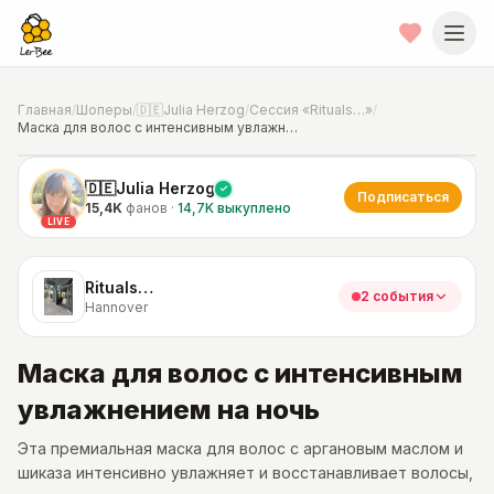
Главная
/
Шоперы
/
🇩🇪Julia Herzog
/
Сессия «Rituals…»
/
Маска для волос с интенсивным увлажнением на ночь
📍
Фото от шопера
·
Hannover
🇩🇪Julia Herzog
Подписаться
15,4K
фанов
·
14,7K
выкуплено
LIVE
Rituals…
2 события
Hannover
Маска для волос с интенсивным
увлажнением на ночь
Эта премиальная маска для волос с аргановым маслом и
шиказа интенсивно увлажняет и восстанавливает волосы,