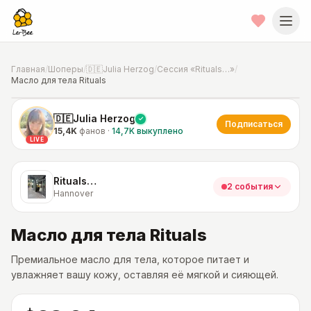
Главная
/
Шоперы
/
🇩🇪Julia Herzog
/
Сессия «Rituals…»
/
Масло для тела Rituals
📍
Фото от шопера
·
Hannover
🇩🇪Julia Herzog
Подписаться
15,4K
фанов
·
14,7K
выкуплено
LIVE
Rituals…
2 события
Hannover
Масло для тела Rituals
Премиальное масло для тела, которое питает и
увлажняет вашу кожу, оставляя её мягкой и сияющей.