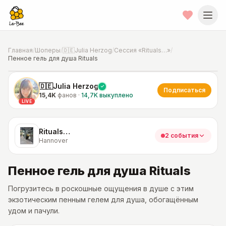
Главная
/
Шоперы
/
🇩🇪Julia Herzog
/
Сессия «Rituals…»
/
Пенное гель для душа Rituals
📍
Фото от шопера
·
Hannover
🇩🇪Julia Herzog
Подписаться
15,4K
фанов
·
14,7K
выкуплено
LIVE
Rituals…
2 события
Hannover
Пенное гель для душа Rituals
Погрузитесь в роскошные ощущения в душе с этим
экзотическим пенным гелем для душа, обогащённым
удом и пачули.