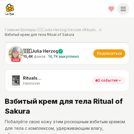
Главная
/
Шоперы
/
🇩🇪Julia Herzog
/
Сессия «Rituals…»
/
Взбитый крем для тела Ritual of Sakura
📍
Фото от шопера
·
Hannover
🇩🇪Julia Herzog
Подписаться
15,4K
фанов
·
14,7K
выкуплено
LIVE
Rituals…
2 события
Hannover
Взбитый крем для тела Ritual of
Sakura
Побалуйте свою кожу этим роскошным взбитым кремом
для тела с комплексом, удерживающим влагу,