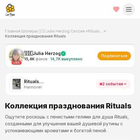
Главная
/
Шоперы
/
🇩🇪Julia Herzog
/
Сессия «Rituals…»
/
Коллекция празднования Rituals
📍
Фото от шопера
·
Hannover
🇩🇪Julia Herzog
Подписаться
15,4K
фанов
·
14,7K
выкуплено
LIVE
Rituals…
2 события
Hannover
Коллекция празднования Rituals
Ощутите роскошь с пенистыми гелями для душа Rituals,
созданными для улучшения вашей душевой рутины с
успокаивающими ароматами и богатой пеной.