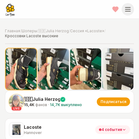
Главная
/
Шоперы
/
🇩🇪Julia Herzog
/
Сессия «Lacoste»
/
Кроссовки Lacoste высокие
📍
Фото от шопера
·
Hannover
🇩🇪Julia Herzog
Подписаться
15,4K
фанов
·
14,7K
выкуплено
LIVE
Lacoste
4 события
Hannover