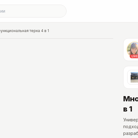
ункциональная терка 4 в 1
LIVE
Мно
в 1
Универ
подход
разраб