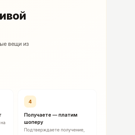
живой
ые вещи из
4
т
Получаете — платим
шоперу
 на
Подтверждаете получение,