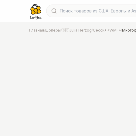
Главная
/
Шоперы
/
🇩🇪Julia Herzog
/
Сессия «WMF»
/
Многоф
📍
Фото от шопера
·
Hannover