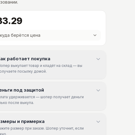
зовании.
33.29
куда берётся цена
ак работает покупка
опер выкупает товар и кладёт на склад — вы
олучаете посылку домой.
еньги под защитой
лата удерживается — шопер получает деньги
лько после выкупа.
азмеры и примерка
ажите размер при заказе. Шопер уточнит, если
жно.