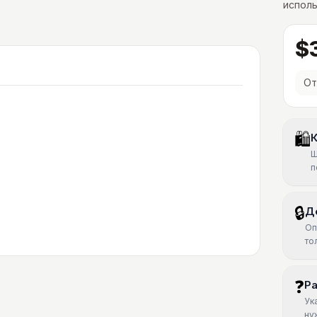
исполь
$
От
🛍
К
Ш
п
🔒
Д
Оп
то
❓
Р
Ук
ну