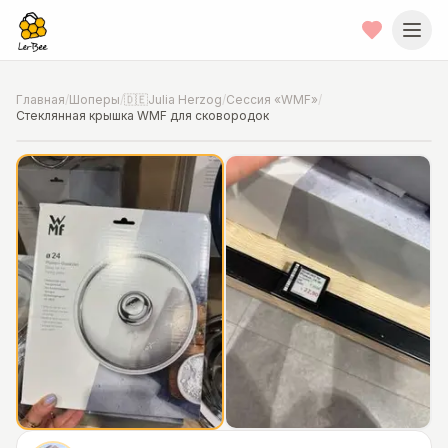
Главная
/
Шоперы
/
🇩🇪Julia Herzog
/
Сессия «WMF»
/
Стеклянная крышка WMF для сковородок
📍
Фото от шопера
·
Hannover