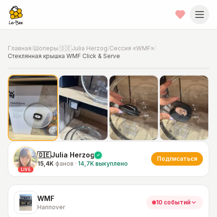
Главная
/
Шоперы
/
🇩🇪Julia Herzog
/
Сессия «WMF»
/
Стеклянная крышка WMF Click & Serve
📍
Фото от шопера
·
Hannover
🇩🇪Julia Herzog
Подписаться
15,4K
фанов
·
14,7K
выкуплено
LIVE
WMF
10 событий
Hannover