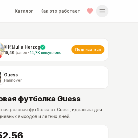
Каталог
Как это работает
🇩🇪Julia Herzog
Подписаться
15,4K
фанов
·
14,7K
выкуплено
Guess
Hannover
овая футболка Guess
ная розовая футболка от Guess, идеальна для
невных выходов и летних дней.
52.56