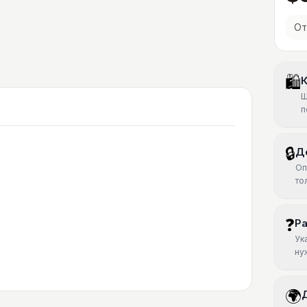
От
🛍
К
Ш
п
🔒
Д
Оп
то
❓
Р
Ук
ну
🌍