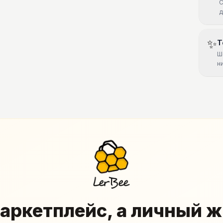
С
д
✨
Т
Ш
н
аркетплейс, а личный 