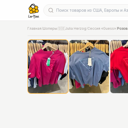
Главная
/
Шоперы
/
🇩🇪Julia Herzog
/
Сессия «Guess»
/
Розов
📍
Фото от шопера
·
Hannover