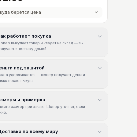
куда берётся цена
ак работает покупка
опер выкупает товар и кладёт на склад — вы
олучаете посылку домой.
еньги под защитой
лата удерживается — шопер получает деньги
лько после выкупа.
азмеры и примерка
ажите размер при заказе. Шопер уточнит, если
жно.
Доставка по всему миру