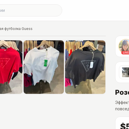
ая футболка Guess
LIVE
Роз
Эффект
повсед
$