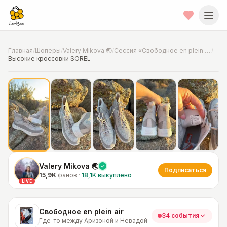
Главная
/
Шоперы
/
Valery Mikova 🌏
/
Сессия «Свободное en plein air»
/
Высокие кроссовки SOREL
📍
Фото от шопера
·
Где-то между Аризоной и Невадой
Valery Mikova 🌏
Подписаться
15,9K
фанов
·
18,1K
выкуплено
LIVE
Свободное en plein air
34 события
Где-то между Аризоной и Невадой