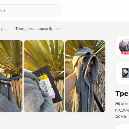
Сессия «Свободное en plein air»
/
Трендовые серые брюки
адой
LIVE
Тре
Эффект
подхо
дома.