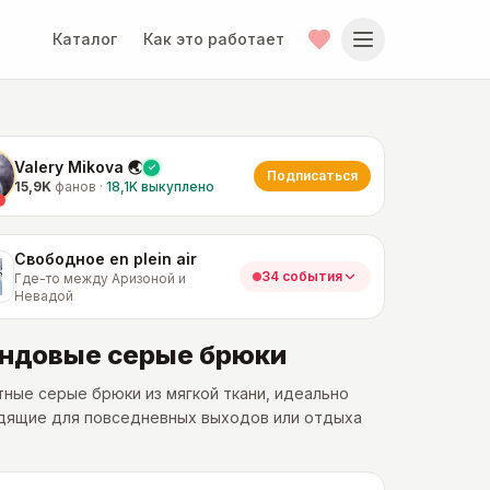
Каталог
Как это работает
Valery Mikova 🌏
Подписаться
15,9K
фанов
·
18,1K
выкуплено
Свободное en plein air
34 события
Где-то между Аризоной и
Невадой
ндовые серые брюки
ные серые брюки из мягкой ткани, идеально
дящие для повседневных выходов или отдыха