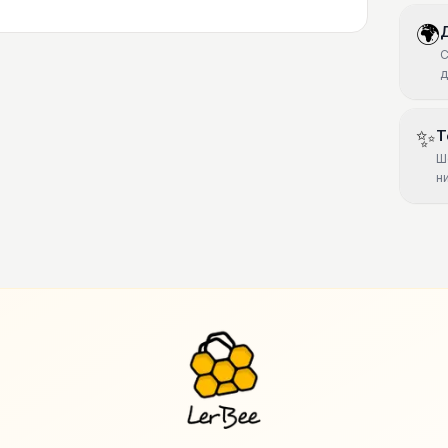
🌍
С
д
✨
Т
Ш
н