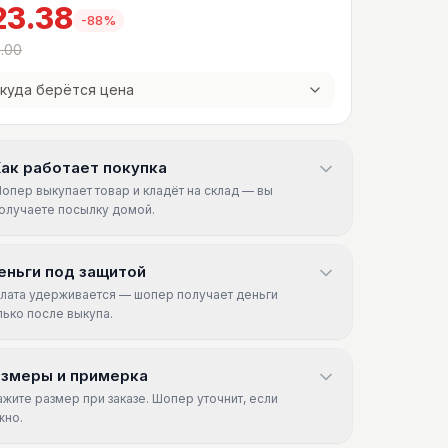
23.38
-
88
%
.00
куда берётся цена
ак работает покупка
опер выкупает товар и кладёт на склад — вы
олучаете посылку домой.
еньги под защитой
лата удерживается — шопер получает деньги
лько после выкупа.
азмеры и примерка
ажите размер при заказе. Шопер уточнит, если
жно.