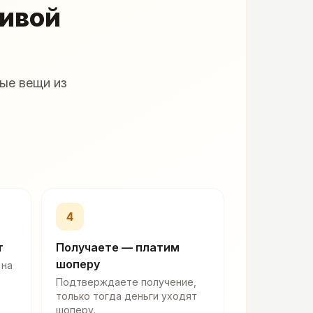
живой
ые вещи из
4
т
Получаете — платим
шоперу
 на
Подтверждаете получение,
только тогда деньги уходят
шоперу.