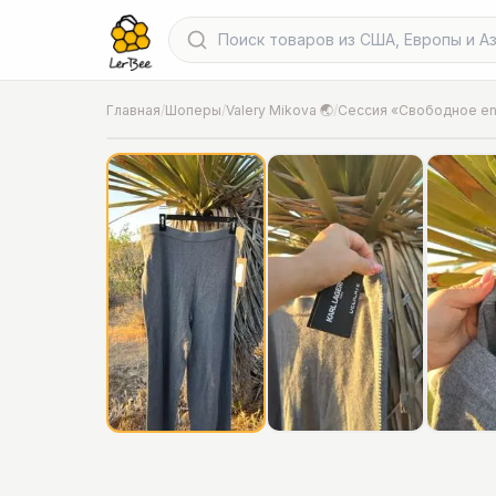
Главная
/
Шоперы
/
Valery Mikova 🌏
/
📍
Фото от шопера
·
Где-то между Аризоной и Нев