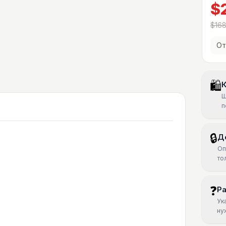
$
$168
От
🛍
К
Ш
п
🔒
Д
Оп
то
❓
Р
Ук
ну