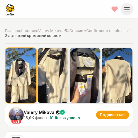
Главная
/
Шоперы
/
Valery Mikova 🌏
/
Сессия «Свободное en plein air»
/
Эффектный кремовый костюм
📍
Фото от шопера
·
Где-то между Аризоной и Невадой
Valery Mikova 🌏
Подписаться
15,9K
фанов
·
18,1K
выкуплено
LIVE