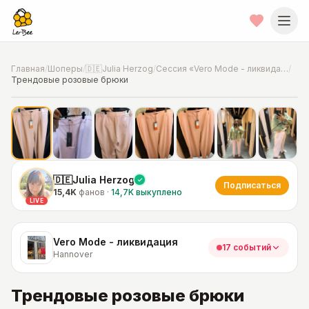
Главная
/
Шоперы
/
🇩🇪Julia Herzog
/
Сессия «Vero Mode - ликвидация»
/
Трендовые розовые брюки
📍
Фото от шопера
·
Hannover
🇩🇪Julia Herzog
Подписаться
15,4K
фанов
·
14,7K
выкуплено
LIVE
Vero Mode - ликвидация
17 событий
Hannover
Трендовые розовые брюки