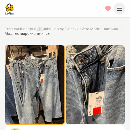
Главная
/
Шоперы
/
🇩🇪Julia Herzog
/
Сессия «Vero Mode - ликвидация»
/
Модные широкие джинсы
📍
Фото от шопера
·
Hannover