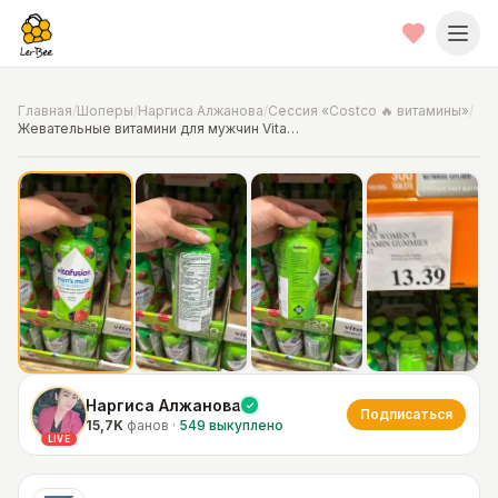
Главная
/
Шоперы
/
Наргиса Алжанова
/
Сессия «Costco 🔥 витамины»
/
Жевательные витамини для мужчин Vitafusion
📍
Фото от шопера
·
Chicago
Наргиса Алжанова
Подписаться
15,7K
фанов
·
549
выкуплено
LIVE