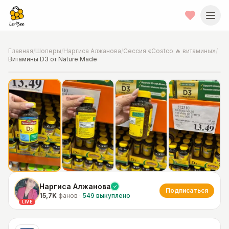
Главная
/
Шоперы
/
Наргиса Алжанова
/
Сессия «Costco 🔥 витамины»
/
Витамины D3 от Nature Made
📍
Фото от шопера
·
Chicago
Наргиса Алжанова
Подписаться
15,7K
фанов
·
549
выкуплено
LIVE