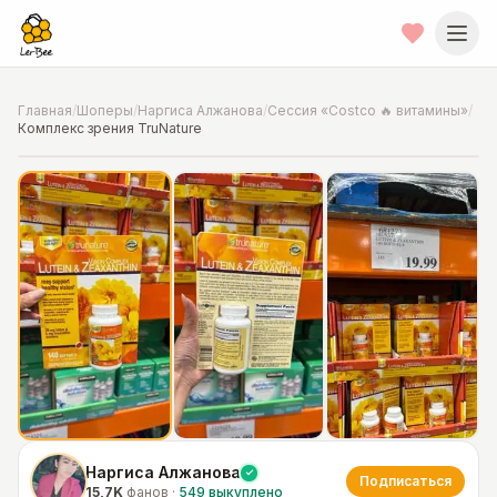
Главная
/
Шоперы
/
Наргиса Алжанова
/
Сессия «Costco 🔥 витамины»
/
Комплекс зрения TruNature
📍
Фото от шопера
·
Chicago
Наргиса Алжанова
Подписаться
15,7K
фанов
·
549
выкуплено