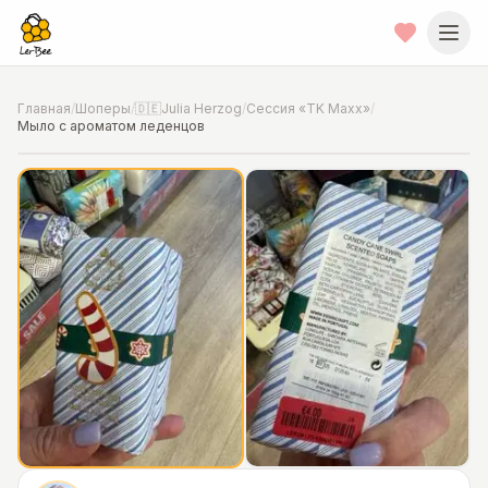
Главная
/
Шоперы
/
🇩🇪Julia Herzog
/
Сессия «TK Maxx»
/
Мыло с ароматом леденцов
📍
Фото от шопера
·
Hannover