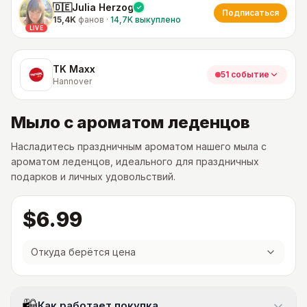
🇩🇪Julia Herzog
Подписаться
15,4K
фанов
·
14,7K
выкуплено
LIVE
TK Maxx
51 событие
Hannover
Мыло с ароматом леденцов
Насладитесь праздничным ароматом нашего мыла с
ароматом леденцов, идеального для праздничных
подарков и личных удовольствий.
$6.99
Откуда берётся цена
Как работает покупка