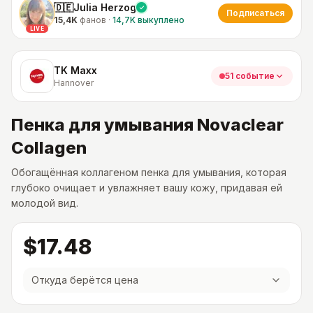
🇩🇪Julia Herzog
Подписаться
15,4K
фанов
·
14,7K
выкуплено
LIVE
TK Maxx
51 событие
Hannover
Пенка для умывания Novaclear
Collagen
Обогащённая коллагеном пенка для умывания, которая
глубоко очищает и увлажняет вашу кожу, придавая ей
молодой вид.
$17.48
Откуда берётся цена