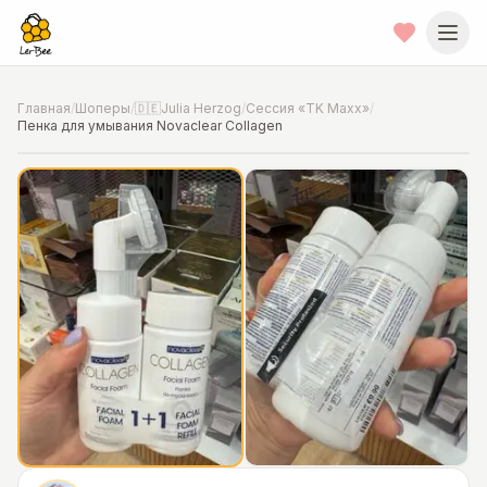
Главная
/
Шоперы
/
🇩🇪Julia Herzog
/
Сессия «TK Maxx»
/
Пенка для умывания Novaclear Collagen
📍
Фото от шопера
·
Hannover